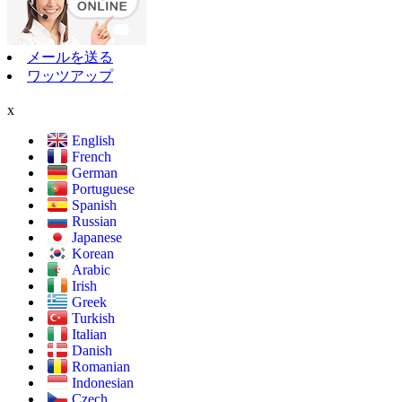
メールを送る
ワッツアップ
x
English
French
German
Portuguese
Spanish
Russian
Japanese
Korean
Arabic
Irish
Greek
Turkish
Italian
Danish
Romanian
Indonesian
Czech