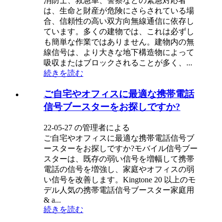
消防士、救急車、警察などの緊急対応者
は、生命と財産が危険にさらされている場
合、信頼性の高い双方向無線通信に依存し
ています。多くの建物では、これは必ずし
も簡単な作業ではありません。建物内の無
線信号は、より大きな地下構造物によって
吸収またはブロックされることが多く、...
続きを読む
ご自宅やオフィスに最適な携帯電話
信号ブースターをお探しですか?
22-05-27 の管理者による
ご自宅やオフィスに最適な携帯電話信号ブ
ースターをお探しですか?モバイル信号ブー
スターは、既存の弱い信号を増幅して携帯
電話の信号を増強し、家庭やオフィスの弱
い信号を改善します。Kingtone 20 以上のモ
デル人気の携帯電話信号ブースター家庭用
& a...
続きを読む