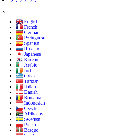
x
English
French
German
Portuguese
Spanish
Russian
Japanese
Korean
Arabic
Irish
Greek
Turkish
Italian
Danish
Romanian
Indonesian
Czech
Afrikaans
Swedish
Polish
Basque