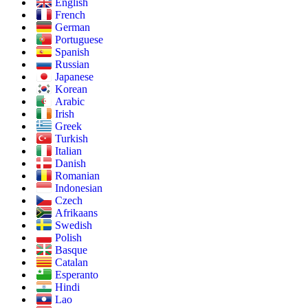
English
French
German
Portuguese
Spanish
Russian
Japanese
Korean
Arabic
Irish
Greek
Turkish
Italian
Danish
Romanian
Indonesian
Czech
Afrikaans
Swedish
Polish
Basque
Catalan
Esperanto
Hindi
Lao