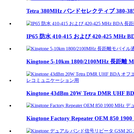
Tetra 380MHz バンドセレクティブ 380-385 M
IP65 防水 410-415 および 420-425 MHz B
Kingtone 5-10km 1800/2100MHz 長距離 MO
Kingtone 43dBm 20W Tetra DMR UH
Kingtone Factory Repeater OEM 850 19