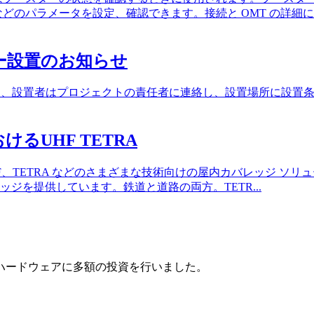
どのパラメータを設定、確認できます。接続と OMT の詳細に
ー設置のお知らせ
Booster を設置する前に、設置者はプロジェクトの責任者に連絡し、
るUHF TETRA
G、4G)、UHF、TETRA などのさまざまな技術向けの屋内カバレ
ジを提供しています。鉄道と道路の両方。TETR...
ハードウェアに多額の投資を行いました。