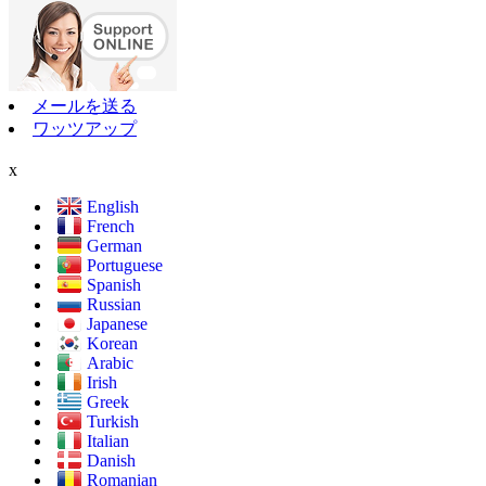
メールを送る
ワッツアップ
x
English
French
German
Portuguese
Spanish
Russian
Japanese
Korean
Arabic
Irish
Greek
Turkish
Italian
Danish
Romanian