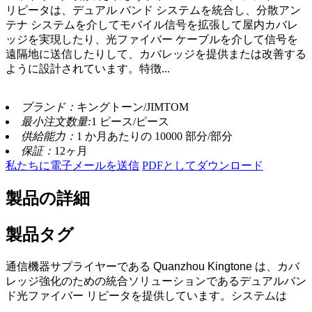
リピータは、デュアル バンド システムを統合し、分散アン
テナ システムを介してモバイル信号を拡張して屋内カバレ
ッジを実現したり、光ファイバー ケーブルを介して信号を
遠隔地に送信したりして、カバレッジを提供または改善する
ように設計されています。特徴...
ブランド：
キングトーン/JIMTOM
最小注文数量:
1 ピース/ピース
供給能力：
1 か月あたりの 10000 部分/部分
保証：
12ヶ月
私たちに電子メールを送信
PDFとしてダウンロード
製品の詳細
製品タグ
通信機器サプライヤーである Quanzhou Kingtone は、カバ
レッジ強化のための統合ソリューションであるデュアルバン
ド光ファイバー リピータを提供しています。システムは