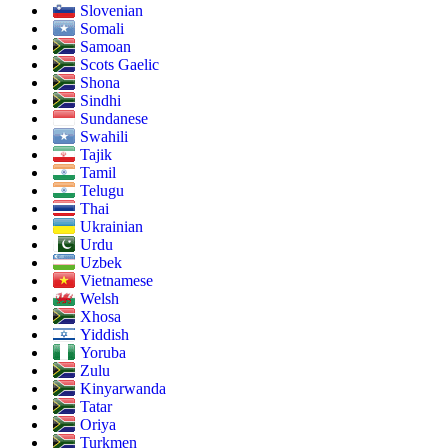
Slovenian
Somali
Samoan
Scots Gaelic
Shona
Sindhi
Sundanese
Swahili
Tajik
Tamil
Telugu
Thai
Ukrainian
Urdu
Uzbek
Vietnamese
Welsh
Xhosa
Yiddish
Yoruba
Zulu
Kinyarwanda
Tatar
Oriya
Turkmen